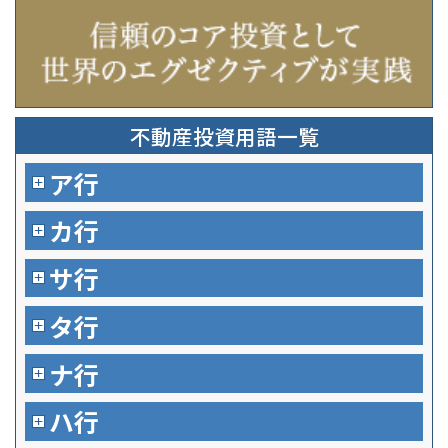
不動産投資用語一覧
ア行
カ行
サ行
タ行
ナ行
ハ行