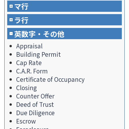
マ行
ラ行
英数字・その他
Appraisal
Building Permit
Cap Rate
C.A.R. Form
Certificate of Occupancy
Closing
Counter Offer
Deed of Trust
Due Diligence
Escrow