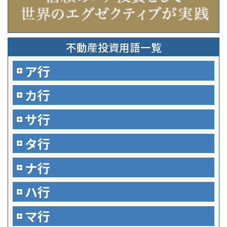
不動産投資用語一覧
ア行
カ行
サ行
タ行
ナ行
ハ行
マ行