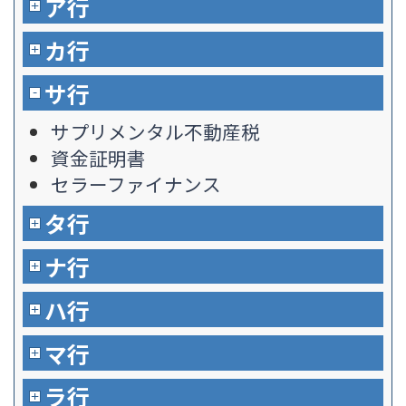
ア行
カ行
サ行
サプリメンタル不動産税
資金証明書
セラーファイナンス
タ行
ナ行
ハ行
マ行
ラ行