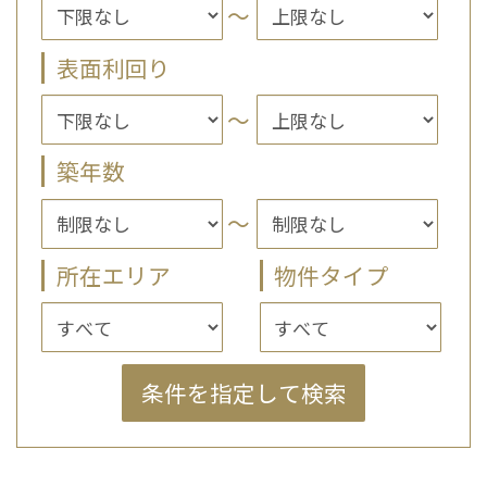
～
表面利回り
～
築年数
～
所在エリア
物件タイプ