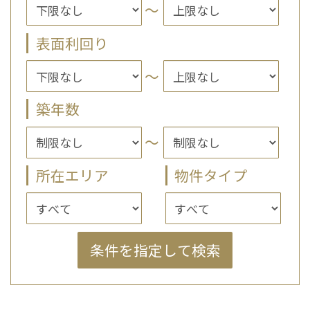
～
表面利回り
～
築年数
～
所在エリア
物件タイプ