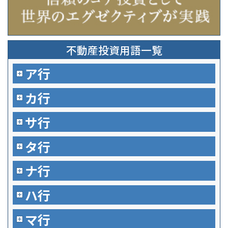
不動産投資用語一覧
ア行
カ行
サ行
タ行
ナ行
ハ行
マ行